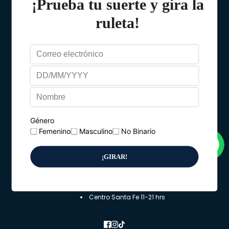
POLÍTICA DE PRIVACIDAD
TÉRMINOS DEL SERVICIO
POLÍTICA DE ENVÍO
INFORMACIÓN DE CONTACTO
TÉRMINOS DE SERVICIO
POLÍTICAS DE PRIVACIDAD
POLÍTICA DE ENVÍOS
POLÍTICAS DE CAMBIOS
TÉRMINOS & CONDICIONES
CONTÁCTANOS
Escríbenos por Whatsapp al +52 55 6818 6444 ó por mail a
contacto@tintarella.com.mx
Lunes a Viernes
10-20 hrs
Ciudad de México
Plaza Antara 11-21 hrs
Centro Santa Fe 11-21 hrs